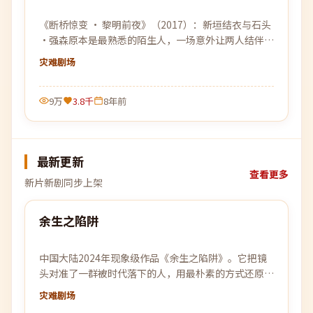
《断桥惊变 · 黎明前夜》（2017）：新垣结衣与石头
·强森原本是最熟悉的陌生人，一场意外让两人结伴穿
越层层迷雾，去寻找彼此的答案。
灾难
剧场
9万
3.8千
8年前
最新更新
查看更多
新片新剧同步上架
99:37
余生之陷阱
最新
中国大陆2024年现象级作品《余生之陷阱》。它把镜
头对准了一群被时代落下的人，用最朴素的方式还原了
他们最不平凡的日常。
灾难
剧场