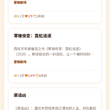
决定一起逃往那个谁都没去过的远方。
爱情
剧场
5.1万
3千
2年前
99:55
寒锋惊变：霓虹追逐
最新
西班牙年度催泪之作《寒锋惊变：霓虹追逐》
（2020）。新垣结衣的一封旧信，让一个被时间封存
的故事重见天日，关于离别、守候与原谅。
爱情
剧场
7.9万
3.6千
6年前
99:39
渠追凶
最新
《渠追凶》：葛优本想结束自己漂泊的人生，却在最后