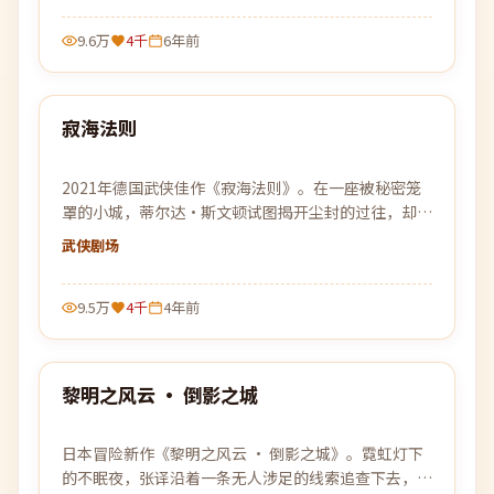
9.6万
4千
6年前
93:57
寂海法则
热门
2021年德国武侠佳作《寂海法则》。在一座被秘密笼
罩的小城，蒂尔达·斯文顿试图揭开尘封的过往，却发
现自己也已身陷局中。
武侠
剧场
9.5万
4千
4年前
99:11
黎明之风云 · 倒影之城
热门
日本冒险新作《黎明之风云 · 倒影之城》。霓虹灯下
的不眠夜，张译沿着一条无人涉足的线索追查下去，每