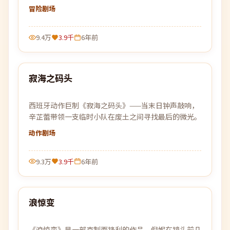
靠近真相一步，黑暗就更加贴近。
冒险
剧场
9.4万
3.9千
6年前
88:38
寂海之码头
热门
西班牙动作巨制《寂海之码头》——当末日钟声敲响，
辛芷蕾带领一支临时小队在废土之间寻找最后的微光。
动作
剧场
9.3万
3.9千
6年前
99:15
浪惊变
热门
《浪惊变》是一部克制而锋利的作品。倪妮在镜头前几