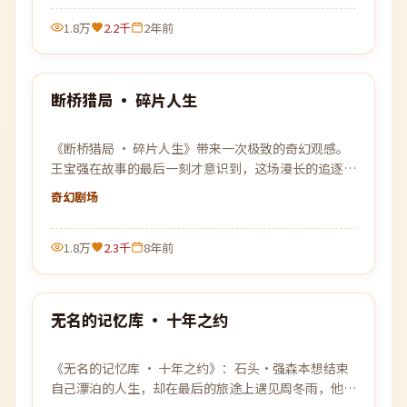
1.8万
2.2千
2年前
99:09
断桥猎局 · 碎片人生
最新
《断桥猎局 · 碎片人生》带来一次极致的奇幻观感。
王宝强在故事的最后一刻才意识到，这场漫长的追逐，
原本就是为自己设下的一个局。
奇幻
剧场
1.8万
2.3千
8年前
99:20
无名的记忆库 · 十年之约
最新
《无名的记忆库 · 十年之约》：石头·强森本想结束
自己漂泊的人生，却在最后的旅途上遇见周冬雨，他们