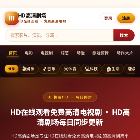
HD高清剧场
登录
注册
HD在线观看 · 免费高清电视剧 · 每日更新
搜索
首页
电影
电视剧
综艺
动漫
悬疑惊悚
动作大片
🎬
🎵
⚽
💻
🏠
📚
娱乐
音乐
体育
科技
生活
教
分类
极速HD · 每日同步
HD在线观看免费高清电视剧 ·
HD高
清剧场
每日同步更新
HD高清剧场是专注HD在线观看免费高清电视剧的高清剧集平