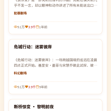
乎不发一言，却以眼神和动作讲述了所有未能说出口的
故事。
犯罪
剧场
9.1万
3.9千
1年前
98:47
危城行动：迷雾彼岸
热门
《危城行动：迷雾彼岸》：一场跨越国境的追逃在凌晨
四点正式开始。基里安·墨菲与宋慧乔彼此试探、彼此
依靠，在没有退路的旅程上各自交出底牌。
科幻
剧场
9.1万
3.9千
9年前
99:28
断桥惊变 · 黎明前夜
热门