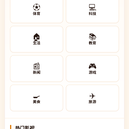
⚽
💻
体育
科技
🏠
📚
生活
教育
📰
🎮
新闻
游戏
🍳
✈️
美食
旅游
热门影视