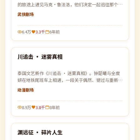
的旅途上遇见马克·鲁法洛，他们决定一起逃往那个谁
都没去过的远方。
武侠
剧场
6.4万
3.3千
6年前
99:05
川追击 · 迷雾真相
最新
泰国文艺新作《川追击 · 迷雾真相》。钟楚曦与全度
妍在地铁尾班车上相遇，一段关于偶然、错过与重新开
始的故事缓缓展开。
动漫
剧场
8.9万
3.8千
8年前
99:46
渊远征 · 碎片人生
最新