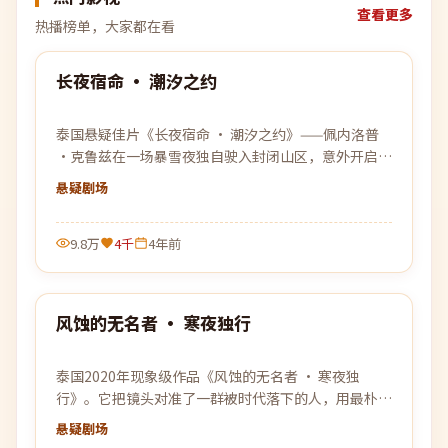
查看更多
热播榜单，大家都在看
99:30
长夜宿命 · 潮汐之约
热门
泰国悬疑佳片《长夜宿命 · 潮汐之约》——佩内洛普
·克鲁兹在一场暴雪夜独自驶入封闭山区，意外开启了
一连串无法被解释的事件。
悬疑
剧场
9.8万
4千
4年前
99:38
风蚀的无名者 · 寒夜独行
热门
泰国2020年现象级作品《风蚀的无名者 · 寒夜独
行》。它把镜头对准了一群被时代落下的人，用最朴素
的方式还原了他们最不平凡的日常。
悬疑
剧场