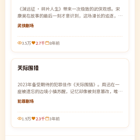
《渊远征 · 碎片人生》带来一次极致的武侠观感。宋
康昊在故事的最后一刻才意识到，这场漫长的追逐，原
本就是为自己设下的一个局。
武侠
剧场
3.5万
2.7千
8年前
99:24
天际围猎
最新
2023年备受期待的犯罪佳作《天际围猎》。周迅在一
座被遗忘的边境小镇苏醒，记忆却像被刻意篡改，唯一
线索是一张被烧毁的车票。
犯罪
剧场
1.9万
2.3千
3年前